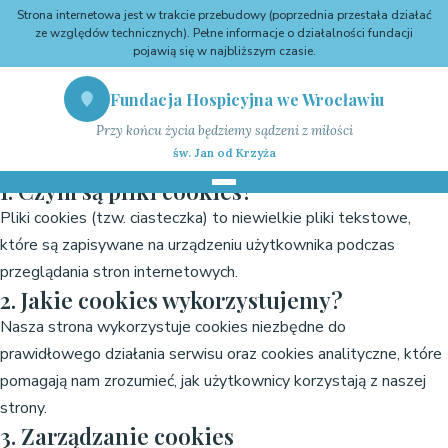
Strona internetowa jest w trakcie przebudowy (poprzednia przestała działać
ze względów technicznych). Pełne informacje o działalności fundacji
pojawią się w najbliższym czasie.
Fundacja Hospicyjna we Wrocławiu
Przy końcu życia będziemy sądzeni z miłości
← Powrót na stronę główną
św. Jan od Krzyża
Polityka cookies
1. Czym są pliki cookies?
Pliki cookies (tzw. ciasteczka) to niewielkie pliki tekstowe,
które są zapisywane na urządzeniu użytkownika podczas
przeglądania stron internetowych.
2. Jakie cookies wykorzystujemy?
Nasza strona wykorzystuje cookies niezbędne do
prawidłowego działania serwisu oraz cookies analityczne, które
pomagają nam zrozumieć, jak użytkownicy korzystają z naszej
strony.
3. Zarządzanie cookies